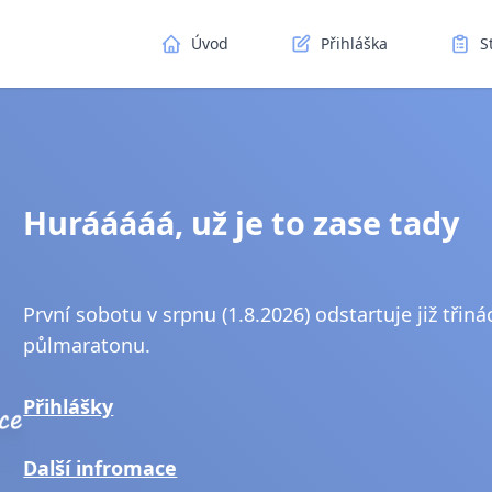
Úvod
Přihláška
S
Hurááááá, už je to zase tady
První sobotu v srpnu (1.8.2026) odstartuje již třin
půlmaratonu.
Přihlášky
Další infromace