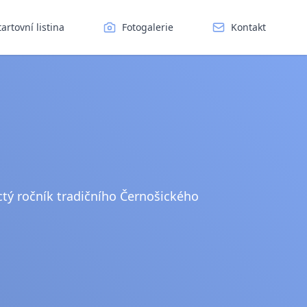
tartovní listina
Fotogalerie
Kontakt
áctý ročník tradičního Černošického