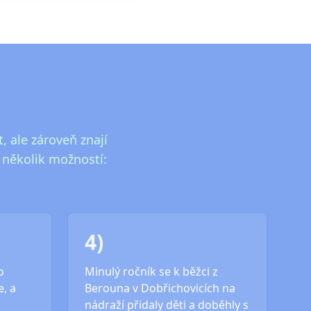
, ale zároveň znají
i několik možností:
4)
o
Minulý ročník se k běžci z
, a
Berouna v Dobřichovicích na
nádraží přidaly děti a doběhly s