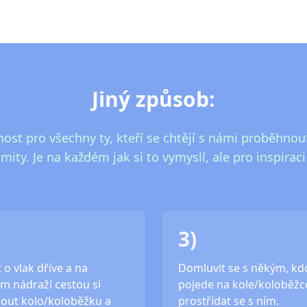
Jiný způsob:
ost pro všechny ty, kteří se chtějí s námi proběhnout
imity. Je na každém jak si to vymyslí, ale pro inspirac
3)
 o vlak dříve a na
Domluvit se s někým, kd
m nádraží cestou si
pojede na kole/koloběžce
out kolo/koloběžku a
prostřídat se s ním.