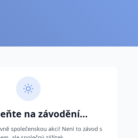
eňte na závodění…
ovně společenskou akci! Není to závod s
em, ale společný zážitek.