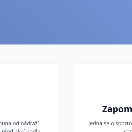
Zapom
ouna od nádraží.
Jedná se o sport
 před akcí podle
čas