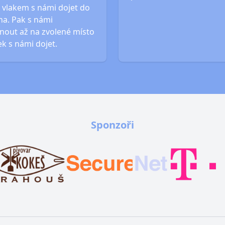
 vlakem s námi dojet do
a. Pak s námi
out až na zvolené místo
ek s námi dojet.
Sponzoři