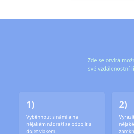
Zde se otvírá možn
své vzdálenostní l
1)
2)
Vyběhnout s námi a na
Vyrazit
nějakém nádraží se odpojit a
nějaké
dojet vlakem.
zamkn