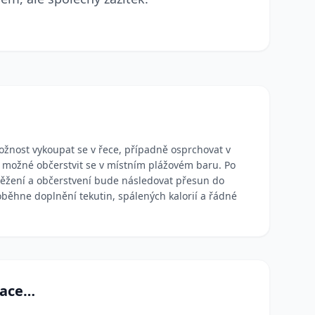
žnost vykoupat se v řece, případně osprchovat v
e možné občerstvit se v místním plážovém baru. Po
věžení a občerstvení bude následovat přesun do
oběhne doplnění tekutin, spálených kalorií a řádné
mace…