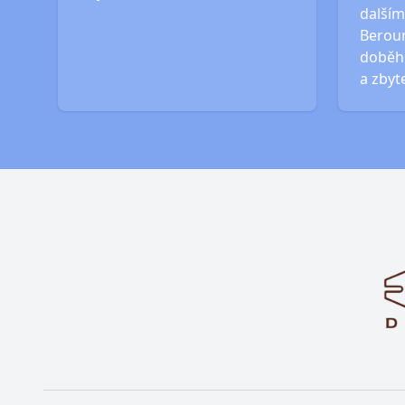
dalším
Beroun
doběhn
a zbyt