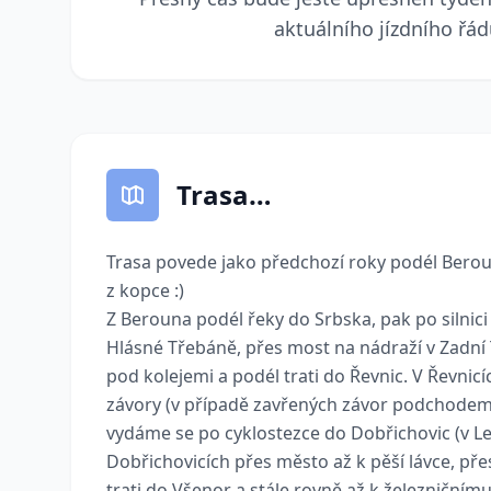
aktuálního jízdního řád
Trasa…
Trasa povede jako předchozí roky podél Berou
z kopce :)
Z Berouna podél řeky do Srbska, pak po silnici
Hlásné Třebáně, přes most na nádraží v Zadn
pod kolejemi a podél trati do Řevnic. V Řevni
závory (v případě zavřených závor podchodem
vydáme se po cyklostezce do Dobřichovic (v Le
Dobřichovicích přes město až k pěší lávce, pře
trati do Všenor a stále rovně až k železničním