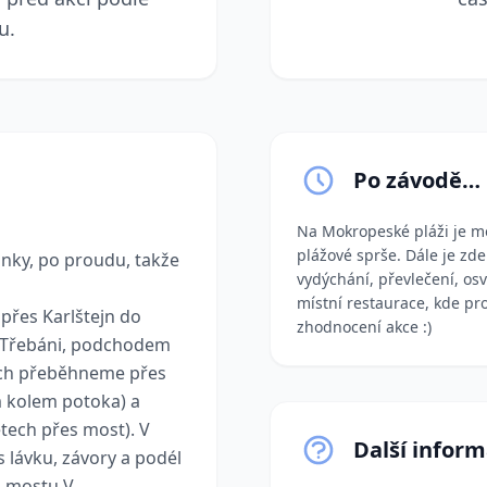
u.
Po závodě…
Na Mokropeské pláži je mo
plážové sprše. Dále je zd
nky, po proudu, takže
vydýchání, převlečení, os
místní restaurace, kde pr
 přes Karlštejn do
zhodnocení akce :)
í Třebáni, podchodem
cích přeběhneme přes
 kolem potoka) a
tech přes most). V
Další infor
s lávku, závory a podél
u mostu V