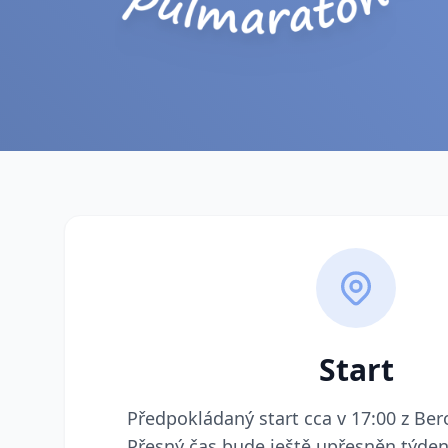
Start
Předpokládaný start cca v 17:00 z Ber
Přesný čas bude ještě upřesněn týden